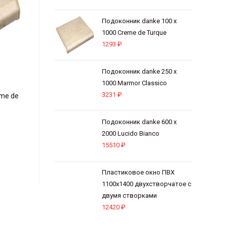
Подоконник danke 100 х
1000 Creme de Turque
1293
₽
Подоконник danke 250 х
1000 Marmor Classico
3231
₽
eme de
Подоконник danke 600 х
2000 Lucido Bianco
15510
₽
Пластиковое окно ПВХ
1100х1400 двухстворчатое с
двумя створками
12420
₽