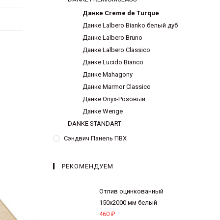
Данке Creme de Turque
Данке Lalbero Bianko белый дуб
Данке Lalbero Bruno
Данке Lalbero Classico
Данке Lucido Bianco
Данке Mahagony
Данке Marmor Classico
Данке Onyx-Розовый
Данке Wenge
DANKE STANDART
Сэндвич Панель ПВХ
РЕКОМЕНДУЕМ
Отлив оцинкованный
150х2000 мм белый
460
₽