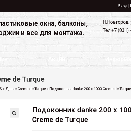
Вход |
Н.Новгород,
ластиковые окна, балконы,
Тел:+7 (831)
оджии и все для монтажа.
зин
Акции
Информа
eme de Turque
S
»
Данке Creme de Turque
»
Подоконник danke 200 х 1000 Creme de Turqu
Подоконник danke 200 х 10
Creme de Turque