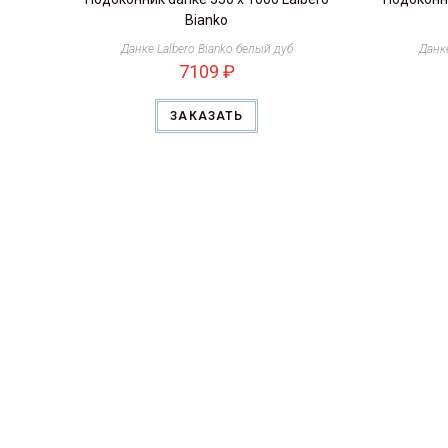
Bianko
Данке Lalbero Bianko белый дуб
Данке
7109
₽
ЗАКАЗАТЬ