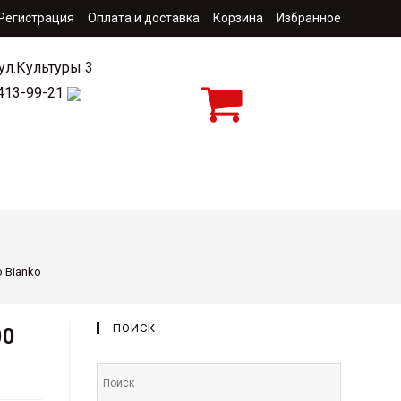
 Регистрация
Оплата и доставка
Корзина
Избранное
 ул.Культуры 3
 413-99-21
ция
Контакты
o Bianko
ПОИСК
00