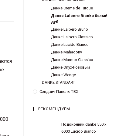
Данке Creme de Turque
Данке Lalbero Bianko белый
дуб
Данке Lalbero Bruno
Данке Lalbero Classico
Данке Lucido Bianco
Данке Mahagony
Данке Marmor Classico
аются
Данке Onyx-Розовый
ое
Данке Wenge
DANKE STANDART
Сэндвич Панель ПВХ
РЕКОМЕНДУЕМ
Подоконник danke 550 х
6000 Lucido Bianco
lbero