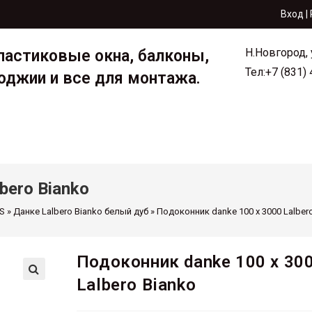
Вход |
Н.Новгород,
ластиковые окна, балконы,
Тел:+7 (831)
оджии и все для монтажа.
зин
Акции
Информа
bero Bianko
S
»
Данке Lalbero Bianko белый дуб
»
Подоконник danke 100 х 3000 Lalber
Подоконник danke 100 х 30
Lalbero Bianko