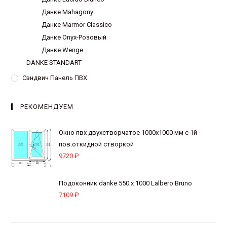
Данке Mahagony
Данке Marmor Classico
Данке Onyx-Розовый
Данке Wenge
DANKE STANDART
Сэндвич Панель ПВХ
РЕКОМЕНДУЕМ
Окно пвх двухстворчатое 1000х1000 мм с 1й
пов.откидной створкой
9720
₽
Подоконник danke 550 х 1000 Lalbero Bruno
7109
₽