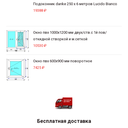
Подоконник danke 250 х 6 метров Lucido Bianco
19388
₽
Окно пвх 1000х1200 мм двух/ств.с 1й пов/
откидной створкой и м.сеткой
10530
₽
Окно пвх 600х900 мм поворотное
7425
₽
Бесплатная доставка