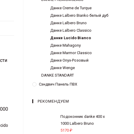
Данке Creme de Turque
Данке Lalbero Bianko белый дуб
Данке Lalbero Bruno
Данке Lalbero Classico
Данке Lucido Bianco
Данке Mahagony
Данке Marmor Classico
сти
Данке Onyx-Розовый
Данке Wenge
DANKE STANDART
Сэндвич Панель ПВХ
РЕКОМЕНДУЕМ
Подоконник danke 400 х
1000 Lalbero Bruno
cido
5170
₽