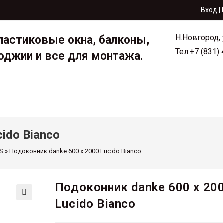
Вход |
Н.Новгород,
ластиковые окна, балконы,
Тел:+7 (831)
оджии и все для монтажа.
зин
Акции
Информа
ido Bianco
S
»
Подоконник danke 600 х 2000 Lucido Bianco
Подоконник danke 600 х 20
Lucido Bianco
🔍