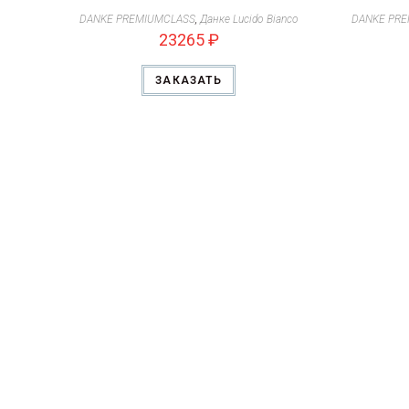
DANKE PREMIUMCLASS
,
Данке Lucido Bianco
DANKE PR
23265
₽
ЗАКАЗАТЬ